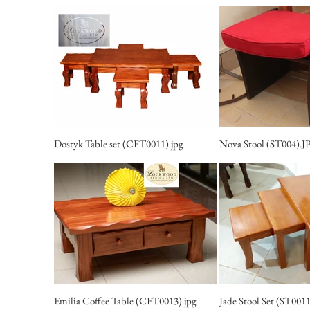
Dostyk Table set (CFT0011).jpg
Nova Stool (ST004).J
Emilia Coffee Table (CFT0013).jpg
Jade Stool Set (ST0011