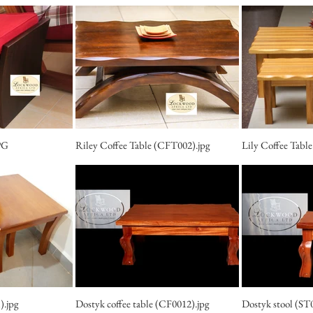
PG
Riley Coffee Table (CFT002).jpg
Lily Coffee Tabl
).jpg
Dostyk coffee table (CF0012).jpg
Dostyk stool (ST